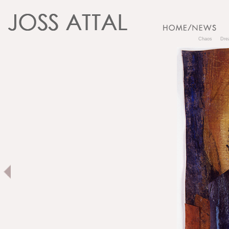
Chaos
Dre